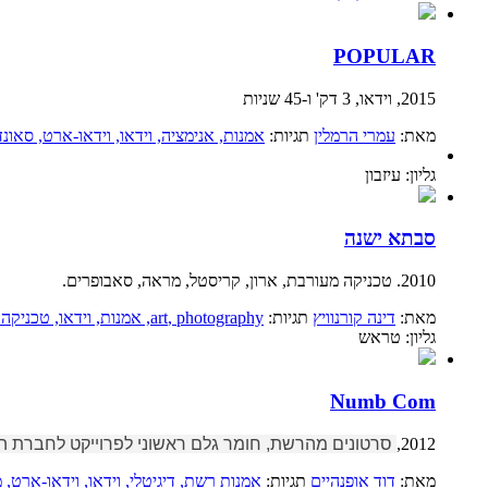
POPULAR
2015, וידאו, 3 דק' ו-45 שניות
מאת:
עמרי הרמלין
תגיות:
אמנות
, אנימציה
, וידאו
, וידאו-ארט
, סאונד
גליון: עיזבון
סבתא ישנה
2010. טכניקה מעורבת, ארון, קריסטל, מראה, סאבופרים.
מאת:
דינה קורנוויץ
תגיות:
, photography
art
, אמנות
, וידאו
, טכניקה
גליון: טראש
Numb Com
2012,
סרטונים מהרשת, חומר גלם ראשוני לפרוייקט לחברת הייט
מאת:
דוד אופנהיים
תגיות:
אמנות רשת
, דיגיטלי
, וידאו
, וידאו-ארט
, 