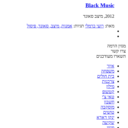
Black Music
2012, מיצב סאונד
מאת:
רועי כרמלי
תגיות:
אמנות
, מיצב
, סאונד
, פיסול
מגזין הרמה
צרו קשר
השארו מעודכנים
איור
משפחה
בית חולים
צרכנות
מילון
קטשופ
טאי צ'י
חשבון
מוסקבה
טושים
ינקו דאדא
שקיעה
מגזין