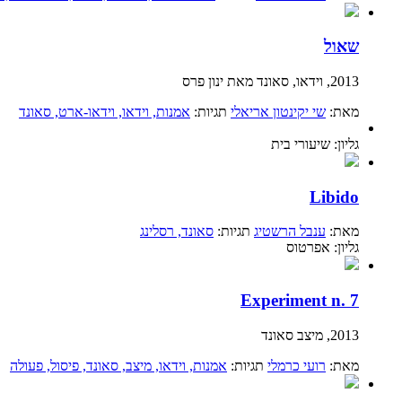
שאול
2013, וידאו, סאונד מאת ינון פרס
מאת:
שי יקינטון אריאלי
תגיות:
אמנות
, וידאו
, וידאו-ארט
, סאונד
גליון: שיעורי בית
Libido
מאת:
ענבל הרשטיג
תגיות:
סאונד
, רסלינג
גליון: אפרטוס
Experiment n. 7
2013, מיצב סאונד
מאת:
רועי כרמלי
תגיות:
אמנות
, וידאו
, מיצב
, סאונד
, פיסול
, פעולה