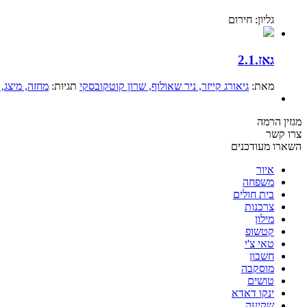
גליון: חירום
גאז.2.1
מאת:
גיאורג קייזר
, ניר שאולוף
, שרון קוטקובסקי
תגיות:
מחזה
, מיצג
,
מגזין הרמה
צרו קשר
השארו מעודכנים
איור
משפחה
בית חולים
צרכנות
מילון
קטשופ
טאי צ'י
חשבון
מוסקבה
טושים
ינקו דאדא
שקיעה