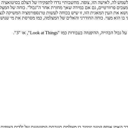
לשמש לה, לאישה הזו, צופה. מחשבותיי נדדו לתפקידו של הצלם בסיטואציה מ
ן של מצבים פרוורטיים, גם אם במידה שאך מחזרת אחר ה"גבול". כוחה של המ
 את העין המאגית הזו, זו שיש בכוחה לעשות טרנספורמציה המשיקה לנצח.
ו הוא מצוי. כוחה החודרני והאלים של המצלמה, כמו מסרסת את מי שנושא א
היפנוזה בעבודות כמו "Look at Things", או "3".
יעה כנושא בעבודה "~~~ SONG — 666 +++" . פה ערך האמן אוסף קטעי יוטיוב בו מצולמת תגובתם ה