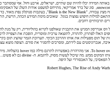
 באותה המידה יכלו להיות שם שתיים, ישראלים, ארבע וחול. אף שמסתבר כי
במשפט להתנהג כמו משתנים במשוואה. המשמעות נעוצה במבנה. מייק רו
כל לחיצה המילים ברובריקה של ה-Blank מתחלפות בהתאם למילות חיפוש נפוצות בגוגל. שאובים מימת
ים תרבותיים רחבים.
של ווס אנדרסון המגיש את התבנית שאולפנו לקרוא בהוליוודית, רק על מנ
פים האלו לפתרון, להתרה, לתוצאה ערכית ומוסרית, הופכת את הצפייה לרכיב
כאיבה, אנכרוניסטים עם לידתם, ומסרבים להסגיר את סודם. הצופה מוצא עצ
עוד הרהור אני מעלה ביחס לשם שנתן 
hover מתייחסת לפעילות ואנרגיה רבות 
 הפאסיבי, על האבסורדי ועל היפה.