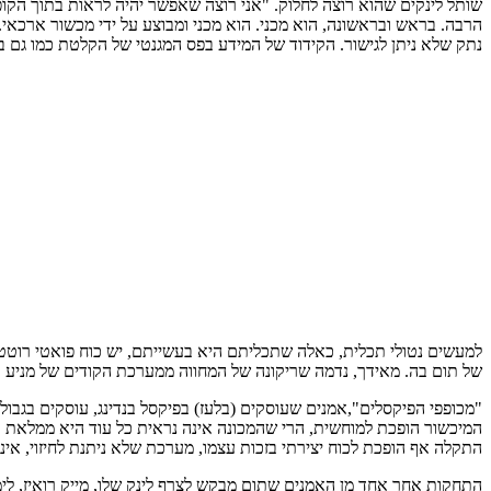
שותל לינקים שהוא רוצה לחלוק. "אני רוצה שאפשר יהיה לראות בתוך הקופס
הרבה. בראש ובראשונה, הוא מכני. הוא מכני ומבוצע על ידי מכשור ארכאי. 
נתק שלא ניתן לגישור. הקידוד של המידע בפס המגנטי של הקלטת כמו גם בקודHTML נותרים מופשטים ולא טקטילים. המחווה שרויה באיזה מתח אבסורדי עם התוכן שהיא 
למעשים נטולי תכלית, כאלה שתכליתם היא בעשייתם, יש כוח פואטי רוטט. ז
של תום בה. מאידך, נדמה שריקונה של המחווה ממערכת הקודים של מניע ור
"מכופפי הפיקסלים",אמנים שעוסקים (בלעז) בפיקסל בנדינג, עוסקים בגבול
המיכשור הופכת למוחשית, הרי שהמכונה אינה נראית כל עוד היא ממלאת א
התקלה אף הופכת לכוח יצירתי בזכות עצמו, מערכת שלא ניתנת לחיזוי, אינט
התחקות אחר אחד מן האמנים שתום מבקש לצרף לינק שלו, מייק רואיז, לי