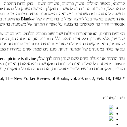
לדוגמא, כאשר המילים: עשר, בריטים, עשרים וגשם – כולן ברות החלפה –
את המשפט כאשר ב
אבסורדי ודרך כך אפקטיבי בהצבעה על אופייה הארעי של משמעות בהקשר
המבנים חוזרים, הוואריאציות מעלות שוב ושוב מבוכה ובלבול. כמו בסרט 
שציפינו, אלא שבדרך כלל אין תוצאה כלל. המבוכה הזו, ההמתנה הזו, הכיסו
עסקה כולה במנגנונים של המתנה ותיווך, מנגנונים שמתיישנים במהירות מ
מסוים, חלקי ופגום כפי שיכולותיי מאפשרות, את המסה הזו על האקטיבי, על
* Robert Hughes, The Rise of Andy Warhol, The New Yorker Review of Books, vol. 29, no. 2, Feb. 18, 1982
עוד בקטגוריה