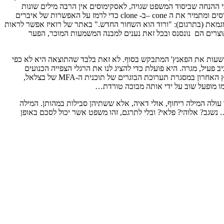
 ההנחה שביסוד המשפט שגויה, לאסקימוסים אין הרבה מילים שונות
לתאר שלג, ביטוי זה הפך בסיס למושג – סנוקלון. המושג משחק על המונח snowcone, סוג של ברד אמריקאי, מתייחס למשפט אודות השלג של האסקימוסים ומתמיר את ה cone –ב- clone כדי לרמז על האפשרות של איברים
איז מציג עבודה, "Blank is the New Blank", בעקבות סנוקלון נפוץ מאוד, כדוגמאת (בתרגום): "ורוד הוא השחור החדש." באתר של רואיז אפשר לראות
 המידע הכהה, הרשת, התוצרים הם נונסנס ובכל זאת נענים למבנה המשמעות המוכר, הפער
ת להשעות את הפאנץ' המתבקש בסוף. לא זאת בלבד שהתוצאה היא לא כפי
 פעיל, מגרה. היא פועלת כדי להציג לנו את הרגלי הצפייה הכנועים
שהפנמנו, היא מבקשת להזכיר לנו שאנו מתוכנתים. עבודותיו הרבות והמגוונות של תום מפעילות את אותו ההרכב הכימי. תערוכת הגמר שהציג תום בקיץ האחרון במסגרת תערוכת הבוגרים של תוכנית ה-MFA של בצלאל,
מו מופעל שוב על ידי אותה מבוכה טורדת…
תום לדף שלו, To hover over a picture is divine. אני מהרהרת באפשרות לתרגם מילה כמו hover בהצלחה. מיד עולה המילה ריחוף, אולי דאיה, אלא ששתיהן סבילות במהותן. המילה
המוקדשות בהימצאות (באוויר) באותו המקום ממש. מה שיכול לעשות מסוק, לדוגמא. ה- divine גם לא פשוט…. נשגב? אלוהי? פלאי? ובלי לתרגם, זהו משפט אשר יכול לסכם באופן