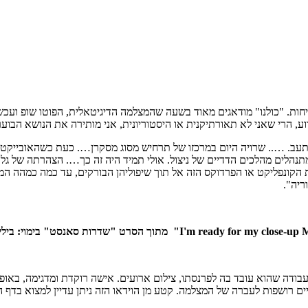
יחות. "כולנו" מודאגים מאוד בשעה שהמצלמה הדיגיטאלית, הפוטו שופ ועכש
וע, הרי שאני לא תאורתיקנית או היסטוריונית, אני מותירה את הנושא הבו
ב. ….. שרויה היום במרכזו של תרחיש מסוג מסקרן…. כעת כשהאובייקטיוויז
ות מעצם מהותן את הקונפליקט או הפרדוקס הזה אל תוך שיפוליהן הבורקים, עד כמה 
ריה".
מתוך הסרט "שדרות סאנסט" בימוי: בילי וייל
עבודה שהוא עובד בה לפרנסתו, צילום ארועים. אישה רוקדת ומדגימה, באו
יים רושפות לעברה של המצלמה. קטע מן הוידאו הזה ניתן עדיין למצוא בדף