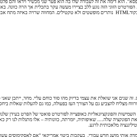
א". הוא דימה את זה לעבודה שלו בה הוא פער שני מכשיר וידאו והם פלטו 
הפורטרט הזוגי הזה נוגע ללב בציירו מעשה עקר בתכלית אך הרה כוונה. באו
מעבירה.
ה שנים אני שואלת את עצמי בדיוק מהו סוד כוחם עליי. מחד, ייתכן שאני פ
ווח מצליח להצביע גם על הצורך העז בפעולה, כמו גם להעלות שאלות ביחס 
 השמישות והפונקציונאליות כאופצייה לפורטרט פואטי של הפרט בעידן שלנו
ת הפונקציה שלה…. שאיפותיה, יומרתה, כוונותיה – אלו מתגלות לנו רק כ
יליגנציה מלאכותית לרגע.
מדה אותי מושג חדש עבורי. בעקבות ביטוי אמריקאי "אם לאסקימוסים עשר 