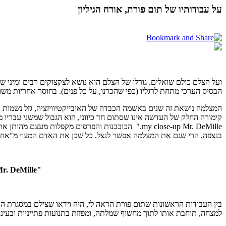
על עבודותיו של תום פורת, אורח הגיליון
ועל הצלם כולם שואלים. גורלו של הצלם הוא נושא לצקצוקים רבים ומיני ש
הבסיס הערכי מתחת לרגליו (כפי שהכרנו, על כל פנים). בחוסר אחריות משו
המצלמה נושאת זה שנים באשמה הכבדה של האובייקטיוויזציה, גזל נשמות תע
my close-up Mr. DeMille." הכוכבנות והפרסום מקפל
בנצפה, הרי שגם את המצלמה אפשר לנצל, כל שכן את האדם המצוי מ"אחו
"I'm ready for my close-up Mr. DeMille"
בין העבודות הראשונות שתום פורת הראה לי, היה וידאו שצילם במסגרת ה
למצחה, תוחבת אותו לתוך מחשוף שמלתה, ומפזזת בתנועות פתייניות ובעינ