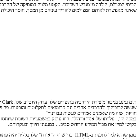
הביתי המצולם, הילדה מ"מגרש השדים". הקטע מלווה במוסיקה של ההרכב 
שאינה מאפשרת לאותם המצולמים להוריד עיניהם מן המסך. חוסר היכולת
שעשה לרובוקוף ולהרכבים אחרים וגם פרומואים לתקלוטים והופעות. פה ושם
חוויות, שזה מה שאמנים אמורים לעשות עבורנו*".
במסה הזו, "עלייתו של אנדי וורהול", היוז עוסק במשמעויות השונות שיוחסו 
בקושי למיין את מבול המידע הרוחש סביב… במנגנוני תיווך ובעקרותם.
בזמן שהוא למד לתכנת ב-HTML כדי שדף ה"אורח"