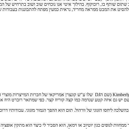
שתום שותף בו, רובוקוף. בהילוך איטי אנו נוכחים שוב ושוב בתרחיש ש
 להסיט את המבט ממראה מחריד, נראית כמעין מפתח להתבוננות בעבודות 
תום נמנע במכוון מיצירת היררכיה בתוצרים שלו. ערוץ היוטיוב שלו, Kimberly Clark (שם הDJ שלו ע
 יש גם איזה קטע שנדמה כמו קצה קוריוז קצר. כפי שמתאר רוברט היוז את 
בהשלכה ליחסו הזגוגי של וורהול. תום הוא ההפך הגמור מזגוגי. עבודותיו דרו
 שלו בגיליון יהיה פתור ממחוות לגופים כגון יוטיוב או וימאו, הוא הסביר לי כיצד ה