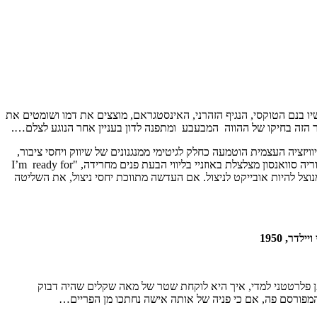
יו בנם הטוקסי, הנגיף הזהרני, האינסטגראם, מוצצים את דמו ושומטים את
ער הזה בחיקו של ההווה המבעבע ומתפנה לדון בעניין אחר הנוגע לצלם….
ציה העצמית הוטמעה כחלק לגיטימי ממנגנונים של שיווק ויחסי ציבור,
קימורה החלק של העדשה אינו שסתום חד כיווני, הוא הגבול שמשני עבריו מתנהלים מהלכים הדדיים של ניצול. אולי תמיד היה זה כך…. הצהרתה של גלוריה סוואנסון מצלצלת באוזניי בליווי הבעת פנים מחרידה, "I’m ready for
כמהה המנוצל להיות אובייקט לניצול. אם העדשה מתווכת יחסי ניצול, את השליטה
דר, 1950
פן פלרטטני למדי, איך היא לוקחת שטר של מאה שקלים שהיה דבוק
 המפורסם פה, אם כי פניה של אותה אישה נחתכו מן הפריים…