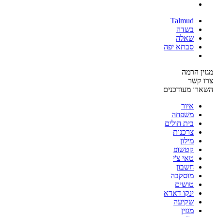
Talmud
בשדה
שאלה
סבתא יפה
מגזין הרמה
צרו קשר
השארו מעודכנים
איור
משפחה
בית חולים
צרכנות
מילון
קטשופ
טאי צ'י
חשבון
מוסקבה
טושים
ינקו דאדא
שקיעה
מגזין