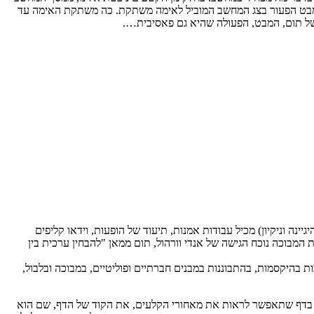
ל המבט הפעור בצג המחשב המוביל לאימה משתקת. כה משתקת האימה עד
של תום, המבט, הפעולה שהיא גם פאסיבית….
"ש קונצרן אמריקאי של חברות המייצרות מוצרי היגיינה וניקיון) מכיל עבודות אמנות, תיעוד של הופעות, וידאו קליפים
המבוכה נוכח הגישה של אנדי וורהול, תום ממאן "להבחין ערכית בין
כות בהיקסמות, בהתבוננות במבנים חברתיים ופוליטיים, במבוכה ובלבול,
וא מתקין אופציה בדף שתאפשר לראות את מאחורי הקלעים, את הקוד של הדף, שם הוא