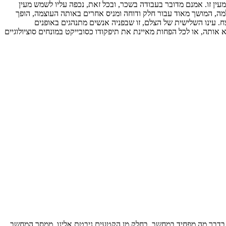
עין זו. אמנם מדובר בעבודה בשכר, ובכל זאת, נכפה עליו לשמש מעין
צלמה, המושך מאוד עבור חלק ודוחה ומניס אחרים באותה העוצמה, הופך
 עינו השלישית של הצלם, זו שבפניה אנשים מתנהגים באופנים
ותה, או לכל הפחות מאיינת את תיפקודו כסובייקט במונחים סוציולוגיים
מזועזעת של ילדים הצופים בדבר מה מפחיד במחשב. בחלק מן הקטעים ניבטת אלינו, ממסך המחשב