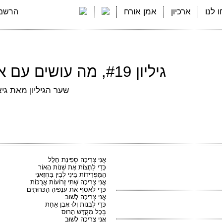
 לנו
ארכיון
אמן אורח
הרשמה
גיליון #19, מה עושים עם אמנות/דצמבר 2017
שער הגיליון מאת גיא
אֲנִי צְרִיכָה סְפִינַת חָלָל
כְּדֵי לַחְצוֹת אֶת שְׁנוֹת הָאוֹר
הַמַּפְרִידוֹת בֵּינִי לְבֵין בַּחְזָאנִי
אֲנִי צְרִיכָה שְׁתֵּי זְרוֹעוֹת אֲרֻכּוֹת
כְּדֵי לֶאֱסֹף אֶת עֲנָפֶיהָ הַכְּרוּתִים
אֲנִי צְרִיכָה לָשׁוּב
כְּדֵי לִבְנוֹת וְלוּ אֶבֶן אַחַת
בְּכָל מִקְדָּשׁ הָרוּס
אֲנִי צְרִיכָה לָשׁוּב