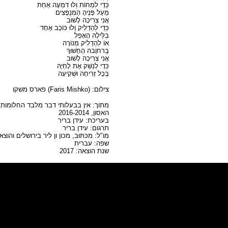
כְּדֵי לִמְחוֹת וְלוּ דִּמְעָה אַחַת
מֵעַל פָּנֶיהָ הַמְנֻפָּצִים
אֲנִי צְרִיכָה לָשׁוּב
כְּדֵי לְהַדְלִיק וְלוּ כּוֹכָב אֶחָד
בְלֵּילָהּ הָאָפֵל
אוֹ לְהַדְלִיק מְנוֹרָה
בְִּרחוָֹבהּ הֶחָשׁוּךְ
אֲנִי צְרִיכָה לָשׁוּב
כְּדֵי לְנַשֵּׁק אֶת לֶחְיָהּ
בְּכָל זְרִיחָה וּשְׁקִיעָה
צילום: (Faris Mishko) פארס משקו
מתוך: אין בבעלותי דבר מלבד החלומות: 
האסון, 2016-2014
בעריכת: עידן בריר
תרגום: עידן בריר
מו"ל: מכּתּוּב, מכון ון ליר בירושלים והו
שפה: עברית
שנת הוצאה: 2017