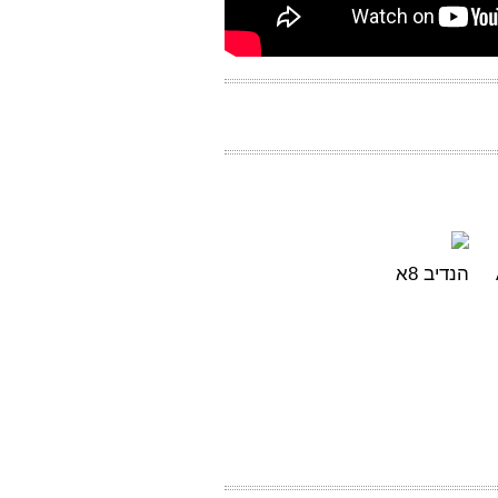
הנדיב 8א