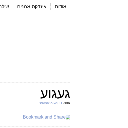
אודות
אינדקס אמנים
שילחו
געגוע
מאת:
ריהאם א-שמסאני