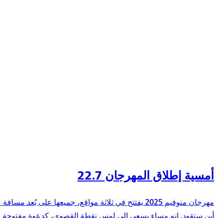
أمسية إطلاق المهرجان 22.7
مهرجان منوفيم 2025 يفتتح في ثلاثة مواقع، جميعها ع
أين ستقود. إنه مساء يسعى إلى لمس نقطة القصوى، كدعوة مفتوحة للنظ