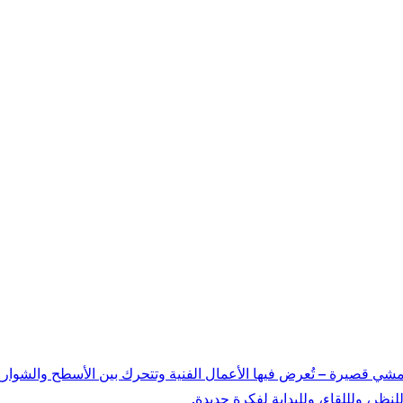
لى بُعد مسافة مشي قصيرة – تُعرض فيها الأعمال الفنية وتتحرك بين الأسطح وا
ر، ولللقاء، وللبداية لفكرة جديدة.