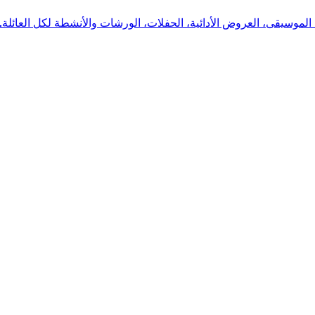
موسيقى، العروض الأدائية، الحفلات، الورشات والأنشطة لكل العائلة. "ب