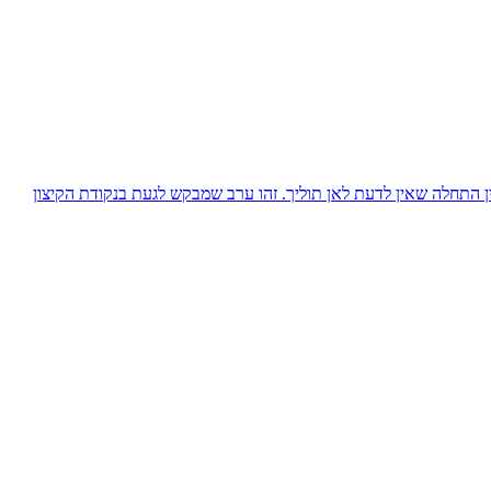
מיים, בין התחלה שאין לדעת לאן תוליך. זהו ערב שמבקש לגעת בנקודת הקיצון