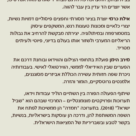
אשר יוצרים הד עדין בין עבר להווה.
אילת כרמי
יוצרת בציור מסורתי וחפצים פיסוליים דמויות נשיות,
יצורי כלאיים ומכונות טעונות רגש, המשקפים עיסוק
במטמורפוזה ובמיתולוגיה. יצירתה מבקשת להרחיב את גבולות
הריאליזם המערבי ולשזור אותו בעולם בדיוני, פיוטי ולעיתים
מטריד.
מירב הימן
פועלת בתחומי הצילום והווידאו ובוחנת דרכם את
הפערים שבין האידיאלי לממשי, הווירטואלי לאישי. בעבודותיה
ניכרת שפה חזותית עשירה הכוללת אביזרים מסוגננים,
אלמנטים גרוטסקיים, הומור והזרה.
שיתוף הפעולה הפורה בין השתיים הוליד עבודות וידאו,
תערוכות ופרויקטים מונומנטליים – המרכזי שב
הם הוא "שביל
ישראל" (2018).
בתערוכה "חמדה" הן ממשיכות לפתח את
השפה המשותפת להן, ודרכה הן עוסקות בישראליות, בנשיות,
בקשר לטבע ובשבריריות של המציאות הישראלית.