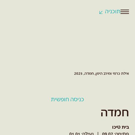
תוכניה
לחצו
לפתיחת
התפריט
אילת כרמי ומירב הימן, חמדה, 2025
כניסה חופשית
חמדה
בית טיכו
פתיחה: 09.07
נעילה: 01.01