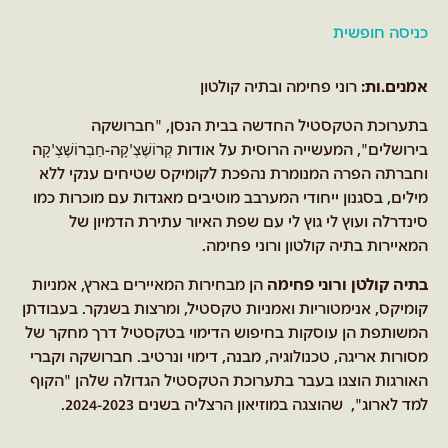
כניסה חופשית
אמנים.ות:
רוני פחימה ובתיה קולטון
בתערוכת הטקסטיל החדשה בבית הנסן, "חברושקה
בירושלים", המעשייה הרוסית על אודות קְרוֹשֶׁצְ'קָה-חַבְרוֹשֶׁצְ'קָה
וחברתה הפרה המנומרת נהפכת לקומיקס שטיחים ענקי ללא
מילים, בסגנון ייחודי המערבב מוטיבים מאגדות עם מוכרות כמו
סינדרלה ועוץ לי גוץ לי עם שפת האיור עתירת הדמיון של
המאיירות בתיה קולטון ורוני פחימה.
בתיה קולטן ורוני פחימה
הן מבחירות המאיירים בארץ, אמניות
קומיקס, אנימטוריות ואמניות טקסטיל, ומרצות בשנקר. בעבודתן
המשותפת הן עוסקות בחיפוש הדימוי בטקסטיל דרך מחקר של
מסורות אריגה, טכנולוגיה, מבנה, דימוי ונרטיב. חברושקה וקברי
האורגות הוצגו בעבר בתערוכת הטקסטיל הגדולה שלהן "הקוף
למד לארוג", שהוצגה במוזיאון הרצליה בשנים 2024-2023.