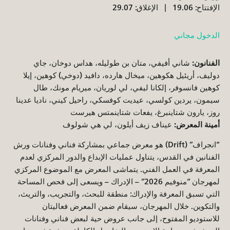
الإفتتاح: 19.06
الإغلاق: 29.07
الدخول مجاني
الفنانون:
شاني أفيفي، متان بن طوليله، هداس دوخان، جاي
دوليف، أريئيل هكوهين، ميخال هارده، دافيد (دوخي) كوهين، إيلا
كوهين فانسوفر، إلكانا ليفي، لي لوريان، ميريام مونك، طال
سيمون، يردين كولسي، عيديت كوفسكي، راحيل كيني، ناديا عدينا
روز، يارون شتاينبرغ، يفعات شتاينمتس هيرست
أمينة المعرض:
عيناف زيف أيلون، لي هي شولوف
“انجراف” (Drift) هو معرض جماعي بمشاركة فناني وفنانات ورش
الفنانين في القدس، يتناول عمليات الإبداع والدور المركزي لعدم
المعرفة في العمل الفني. يتماشى المعرض مع الموضوع المركزي
لمهرجان “منوفيم 2026” – الإدراك – ويسعى إلى فحص المساحة
التي تسبق المعرفة والإدراك: منطقة للبحث، والتجريب، والتريث،
والتكوين. خلال المهرجان، سيقام ضمن المعرض فعاليتان
للاستوديو المفتوح، إلى جانب عروض حية لبعض فناني وفنانات