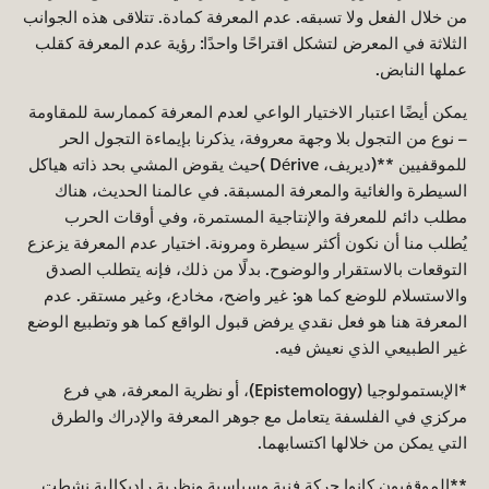
من خلال الفعل ولا تسبقه. عدم المعرفة كمادة. تتلاقى هذه الجوانب
الثلاثة في المعرض لتشكل اقتراحًا واحدًا: رؤية عدم المعرفة كقلب
عملها النابض.
يمكن أيضًا اعتبار الاختيار الواعي لعدم المعرفة كممارسة للمقاومة
– نوع من التجول بلا وجهة معروفة، يذكرنا بإيماءة التجول الحر
للموقفيين **(ديريف، Dérive )حيث يقوض المشي بحد ذاته هياكل
السيطرة والغائية والمعرفة المسبقة. في عالمنا الحديث، هناك
مطلب دائم للمعرفة والإنتاجية المستمرة، وفي أوقات الحرب
يُطلب منا أن نكون أكثر سيطرة ومرونة. اختيار عدم المعرفة يزعزع
التوقعات بالاستقرار والوضوح. بدلًا من ذلك، فإنه يتطلب الصدق
والاستسلام للوضع كما هو: غير واضح، مخادع، وغير مستقر. عدم
المعرفة هنا هو فعل نقدي يرفض قبول الواقع كما هو وتطبيع الوضع
غير الطبيعي الذي نعيش فيه.
*الإبستمولوجيا (Epistemology)، أو نظرية المعرفة، هي فرع
مركزي في الفلسفة يتعامل مع جوهر المعرفة والإدراك والطرق
التي يمكن من خلالها اكتسابهما.
**الموقفيون كانوا حركة فنية وسياسية ونظرية راديكالية نشطت