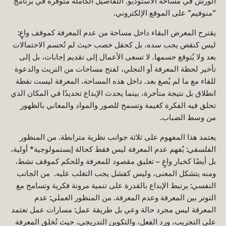
الورش في مساحة الاستوديو. التفاصيل الكاملة متوفرة في برنامج
“منوفيم” على الموقع الإلكتروني.
يقترح المعرض البقاء داخل مساحة من عدم المعرفة كموقف واعٍ:
ليس كنقص يجب سده، بل كحقل خصب حيث لم تُحسم الاحتمالات
بعد ولا يُتوقع حسمها. لا تسعى الأعمال إلى تقديم إجابات، بل إلى
تأخير لحظة المعرفة أو التجلي، لفتح مساحات من التريث والدعوة
للقاء مع ما لم يُصغ بعد. داخل هذه المساحة، المعرفة ليست نقطة
انطلاق بل نتيجة متأخرة، بينما يحدث الإبداع تحديدًا في المكان الذي
تحلق فيه الفكرة كغيمة وتسمح للصور والمواد والمعاني بالظهور
من وسط الضباب.
يعتمد هذا المفهوم على ثلاثة جوانب نظرية مترابطة. من المنظور
الفلسفي: يُفهم عدم المعرفة ليس فقط كحالة إبستمولوجية* أولية،
بل أيضًا كخيار واعٍ – تعليق مقصود للمعرفة وللحكم كموقف نشط،
ومنه يتشكل المعنى، وليس كفشل يجب التغلب عليه. من الجانب
النفسي: يرتبط الإبداع بالقدرة على تنمية مرونة فكرية وتسامح مع
التوتر بين المعرفة وعدم المعرفة. من المنظور العملي: عدم
المعرفة ليس مجرد حالة وعي بل طريقة عمل: مسارات عمل تعتمد
على التجريب، ورد الفعل، والتكوين التدريجي، حيث تُخلق المعرفة