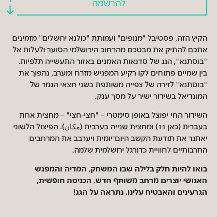
להרשמה
הקיץ הזה, פסטיבל "מנופים" ועמותת "כולנא ירושלים" מזמינים
אתכם להתיק את מבטכם מהרחוב הירושלמי הסוער ולעלות אל
"בוסתנא", הגג של סדנאות האמנים באזור התעשייה תלפיות.
בין שמיים פתוחים לקו רקיע המפגיש מזרח ומערב, נהפוך את
"בוסתנא" לזירה של צפייה משותפת בשני חצאי הגמר של
המונדיאל בשידור ישיר על מסך ענק.
השידור החי יפוצל באופן סימטרי – "חצי-חצי" – מחצית אחת
בעברית (כאן 11) ומחצית שנייה בערבית (مكان). הפיצול הלשוני
יאתגר את תודעת הקשב היום־יומית ויערבב את המרחבים
התרבותיים לחוויית כדורגל ירושלמית שלמה.
בואו להיות חלק בלילה שבו המשחק, המדיה והמפגש
האנושי יוצרים מרחב משותף חדש. הכניסה חופשית,
הגרעינים והאבטיח עלינו. נתראה על הגג!