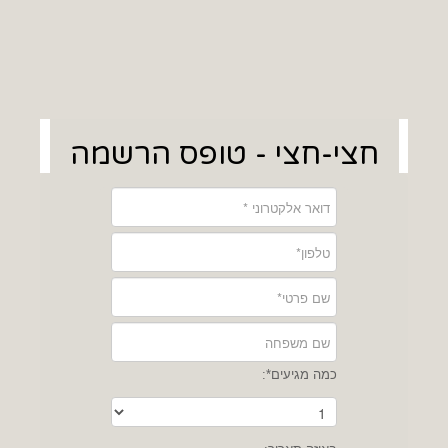
חצי-חצי - טופס הרשמה
כמה מגיעים*: