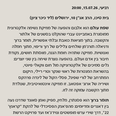
רביעי, 15.07.26, 20:00
בית טיכו, הרב אג"ן 10, ירושלים (ליד כיכר ציון)
שפת עולם
הוא אלבום והופעה של מוזיקת נשימה אלקטרונית
ממוסגרת באמביינט עברי שהוקלט בסשנים של אלתור
והקשבה. בתוך מציאות כואבת ובלתי אפשרית, תומר ברוך
ודניאלה תורג'מן שולחים צלילים של רוך וריפוי, מתוך חמלה
ואנושיות. מוזיקה שתהיה חומת הגנה, מווסתת חושים, נקודת
חיבור בין אדם ועולם. בהופעה נוצרת שיחה בין שני יוצרים:
גלים סמיכים של אלקטרוניקה מול חום ווקאלי פיוטי,
בהשראת המנטרות של ראווי שנקר וטרי ריילי, היקום
המתרחב של לורי שפיגל, פסלי הקול של לינדה פרהקס
ושיריה של ארוג׳ אפטאב. זו מוזיקה אינטואיטיבית, שנולדת
מתוך הקשבה עמוקה זה לזו.
תומר ברוך
הוא פסנתרן, מלחין, מפיק ואמן סאונד שדרכו נעה
בין ז'אנרים ומדיומים: מהפ'אנק הפסיכדלי של להקת "קראנץ'
22", דרך שירי ערש מופשטים ונויז־ג'אז ועד פרויקט הרשת