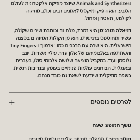
Animals and Synthesizers שיוצר מוזיקה אלקטרונית לעולם
הטבע. הוא הפיק ומיקסס לאמנים רבים וכתב מוזיקה
לקולנוע, תאטרון ומחול.
דניאלה תורג'מן
היא זמרת, מלחינה וכותבת שירים שקוֹלה,
עשיר ומחוספס ברגישותו, הוא מן הקולות המזוהים בסצנה
הישראלית. היא שרה עם הרכבים כמו "ארמון" ו-Tiny Fingers
והשתתפה באלבומיהם של אלון עדר, עיליי אשדות, יוגב
גלוסמן ועוד. במקביל הוציאה שלושה אלבומי סולו, בעברית
ובאנגלית, הבוחנים עולמות פנימיים בעומק ובנדיבות רגשית,
בשפה מוזיקלית שיודעת לשאת גם כובד מנחם.
לפרטים נוספים
משך המופע: שעה
תומר ברוך /
סמפלר, מחשב, קלידים וסינתיסייזרים