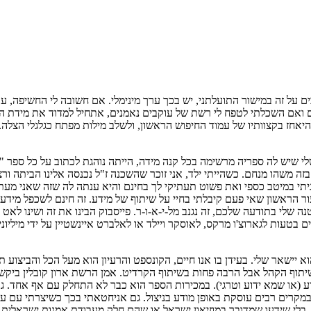
על זה במישור התועלתני, יש בכך ערך מינימלי. אם חשובה לי החשיפה, עד
ואם השכלתי לטפח לי רשת של עוקבים נאמנים, אתחיל למדוד את מידת ההכ
 שיש לה ספריה מרשימה בכל קנה מידה, הייתה נוהגת לכתוב על כל ספר "נ
יש בזה משהו מנחם. כשהייתי ילד, אני זוכר שהשכנה ז"ל נכנסה אלינו הבית
אה לך שאני קניתי במיטב כספי ואת פשוט תעתיקי לך בחינם והיא ענתה לה שזה שאנ
 הראשון שאי פעם קיבלתי בחיי על שיתוף של מידע. זה חינם לשכפל מידע א
בטעות לגארוצ'ו מרקס, לאוסקר ויילד או לאלברט איינשטיין על ידי מיליו
ישאר שלי. בעידן בו אנו חיים, הקונספט והרעיון הוא מעל הכל והביצוע ת
תוף הקהל אבל הרבה פחות בשיתוף הקרדיט. אמן הרשת ארון קובלין ביקש מ
 (או שמא ידוע וטרגי). במכירות הספר הוא כבר לא התחלק עם אף אחד. ג
קרים רבים עוסקת באופן מודע בניצול. גם אניחטאתי בכך כשיצרתי עם ערן
, בלי שידעו שמדובר במוזיאון ישראל או שהם חלק מעבודת אמנות ישראלית