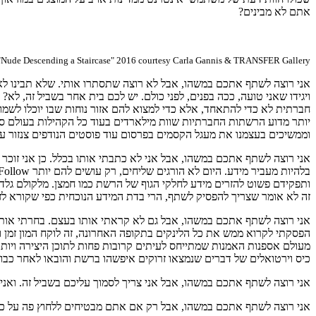
אתם לא מבינים?
 "Nude Descending a Staircase" 2016 courtesy Carla Gannis & TRANSFER Gallery
אני רוצה לשתף אתכם במשהו, אבל לא רוצה שתסתרו אותי. שלא תבינו לא נכ
ויגידו שאני טועה, ככה בפנים, לפני כולם. יש לכם בית אחר בשביל זה, 
יותר מדוע הרשתות החברתיות שוות מילארדים בעוד כל הקהילות בעולם סוב
וממשיכים בעצמנו את מעגל הקסמים בפרסום עוד פוסטים הנודפים צנזור עצמ
אני רוצה לשתף אתכם במשהו, אבל אני לא כתבתי אותו בכלל. כן אני זוכר
זה לא אומר שצריך להפסיק לשתף, הרי בדת המידע הנוכחית כפי שקורא לזה י
אני רוצה לשתף אתכם במשהו, אבל גם לא קראתי אותו בעצם. בחרתי אותו ב
הפסקתי לקרוא ממש את כל הלינקים בתקופה האחרונה, זה לוקח המון זמן
כיס וירטואלים של דברים שנמצאו זרוקים איפשהו ברשת והובאו לאחר כבוד
אני רוצה לשתף אתכם במשהו, אבל אני צריך לסמוך עליכם בשביל זה. ואני ל
אני רוצה לשתף אתכם במשהו, אבל רק אם אתם מבטיחים ללחוץ פה על כפת