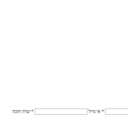
* אי מייל
* שדה חובה