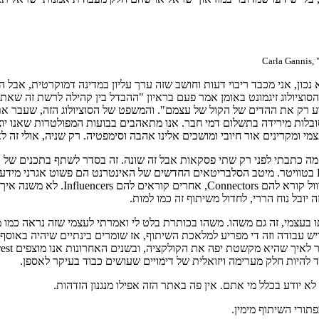
Carla Gannis,
ון, אני מכבד ריבוי דעות וחושב שזה ערך עליון במדינה דמוקרטית, אבל הע
לא? הסוציולוג זיגמונט באומן אמר פעם בראיון "ההבדל בין קהילה לרשת ז
לות מירידה בתשלום דמי חבר. אנו מתאהבים בבועות המפולטרות שאנו יוצרי
י ומקרינים אור חיובי ומושכים אלינו אהבה וסימפטיה. רק שניה, אולי זה ל
 מה כתבתי לפני רק שתי פסקאות אבל זה שונה. זה בסדר לשתף בתכנים של א
בלהיות מעביר מידע. היום לא הורגים שליחים, רק עושים להם יותר Follow בטוויטר. מיטב הסלבריטאים החדשים ש
ותפקידם פשוט להזרים מידע לחלקי הג
ובל נוח הררי, לחדול משיתוף זה כמו למות.
עצמי, זה גם משהו. משהו בכותרת בלט לי ואמרתי לעצמי שזה נראה כמו מא
 ויש עבודה וזה די מפריע למלאכת השיתוף, אז שומרים בינתיים שיהיה ב
 להיות חלק מערימה ויזואלית של דימויים שעושים כבוד בעיקר לאספן.
א יודע בכלל מי אתם. אין פה באתר הזה אפילו מנגנון הזדהות.
ורי השיתוף מימין.