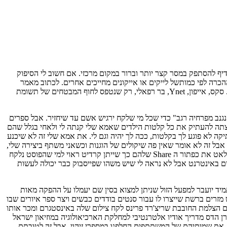
יף להסתפק במסר קצר יותר וברור במקום מרכזי. אם חשוב לי הסיפוק
רה לפי כמותשל לייקים או אייקונים מחייכים אחרים. לכתוב מאמר
בימינו כמוהו כמעשה התאבדות באוקיינוס הגוגלי תוך כדי שהידיים מנסות להיאחז בקצוותיו של עמוד החיפוש הראשון, ולשלב מילות מפתח כגלגלי הצלה. סקס, אייפון, Ynet, בר רפאלי, רק שנטפס לחוף המבטחים של תשומת
גנב מפרחיה רגב" כדי שכל מי שלקח ירגיש אשם עד שיחזיר. אבל ספרים
ה ורצתה להעתיק את כל קלטות הילדים שאמא שלי קנתה לי ולאחי בגלל שהם
י מעתיקה לא פוגע לך בקלטות, ככה לך יהיה וגם לי. את אמא שלי זה לא שיכנע
בל זה לא אומר שאין פה שיקולים של הוגנות וכשאני משתף ביצירה שלי,
טריוויאלית ככל שתראה, אני רוצה שבאיזשהו מקום זה ישאר עם צריבה קטנה שלי בתודעה שלכם, זה נגנב מל-י-א-ו-ר. פייסבוק הבינו את זה ושינו לאט לאט את כפתור ה Share שלהם כך שייתן קרדיט ראוי למי שהפוסט נלקח
נים באינטרנט אבל לא נראה לי שיש משהו שפייסבוק כבר יכולה לעשות
מיד יועבר למפעל הזול שניתן למצוא בסין שם יעמלו על ההפקה מאות
זרים ברשת שייצרו לו עבור סנטים בודדים כבשים ויצר ספר איורים שבו
ם הצלמת החובבת שריצ'רד פרינס לקח צילום שלה באינסטגרם ומכר אותו
 הדס מדריך אודיו אלטרנטיבי למחלקת הארכיאולוגיה במוזיאון ישראל
. את שמותיהם של המשתתפים החלפנו במספרי זיהוי, אבל זה לטובתם,