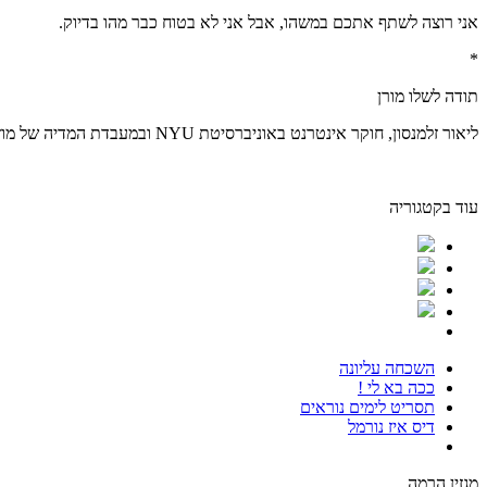
אני רוצה לשתף אתכם במשהו, אבל אני לא בטוח כבר מהו בדיוק.
*
תודה לשלו מורן
ליאור זלמנסון, חוקר אינטרנט באוניברסיטת NYU ובמעבדת המדיה של מוזיאון המטרופוליטן, מחזאי, תסריטאי והמייסד של פסטיבל פרינט סקרין לתרבות דיגיטלית בסינמטק חולון שיתקיים ב22-25.6.
עוד בקטגוריה
השכחה עליונה
ככה בא לי !
תסריט לימים נוראים
דיס איז נורמל
מגזין הרמה