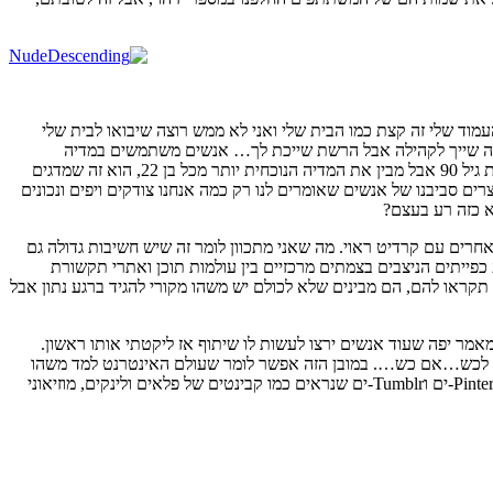
מוד שלי זה קצת כמו הבית שלי ואני לא ממש רוצה שיבואו לבית שלי
ה שאתה שייך לקהילה אבל הרשת שייכת לך… אנשים משתמשים במדיה
חברתית לא כדי להתאחד, אלא כדי למצוא להם אזור נוחות שבו יוכלו לשמוע רק את ההדים של הקול של עצמם". והמשפט של הסוציולוג הזה, שעבר את גיל 90 אבל מבין את המדיה הנוכחית יותר מכל בן 22, הוא זה שמדגים
ם סביבנו של אנשים שאומרים לנו רק כמה אנחנו צודקים ויפים ונכונים
א כזה רע בעצם?
חרים עם קרדיט ראוי. מה שאני מתכוון לומר זה שיש חשיבות גדולה גם
ל האינטרנט הם פשוט אגרני מידע כפייתים הניצבים בצמתים מרכזיים בין עולמות תוכן ואתרי תקשורת
וף של הרשת כמו חמצן. מלקולם גלדוול קורא להם Connectors, אחרים קוראים להם Influencers. לא משנה איך תקראו להם, הם מבינים שלא לכולם יש משהו מקורי להגיד ברגע נתון אבל
מר יפה שעוד אנשים ירצו לעשות לו שיתוף אז ליקטתי אותו ראשון.
אוסף לכש…אם כש…. במובן הזה אפשר לומר שעולם האינטרנט למד משהו
מעולם אספנות האמנות שמתייחס לעיתים קרובות פחות לתוכן היצירה ויותר לאיך שהיא מקשטת יפה את הקולקציה, ובשנים האחרונות אנו מוצפים Pinterest-ים וTumblr-ים שנראים כמו קבינטים של פלאים ולינקים, מוזיאוני