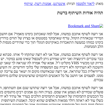
מאת:
ליאור זלמנסון
תגיות:
אינטרנט
, אמנות רשת
, שיתוף
תהיה אודות השיתוף ברשת
אני רוצה לשתף אתכם במשהו, אבל למה שאכתוב בימינו מאמר? אם חושבים 
המיידי שבאהדת הקהל, עדיף שאתמקד בסטטוס או בציוץ של תווים בודדים 
הלב המנחמת.
אני רוצה לשתף אתכם במשהו, אבל אני לא רוצה שתקחו לי אותו. סבתא שלי
כבר עוברים דיגיטציה ואני יודע שמידע ניתן לשכפול שאינו פוגע במקור. 
בדיוק קנו מכשיר VHS מקליט ז"ל. אמא שלי אמרה לה שנר
והשכנה לא העתיקה ולא דיברה עם המשפחה שלי בלובי חודשיים. זה השיעור
ממנו. לפעמים אני חושב על כל האנשים החכמים שהציטוטים שלהם מיוחסים 
עבורם.
אני רוצה לשתף אתכם במשהו, אבל אני רוצה שתדעו שגם אם תשתתפו, הוא י
פועלים שבחיים לא נשמע את שמם. בעידן הזה גם אמנים רבים מתנסים בשי
כל הכבשים התמימות של האנשים התמימים הולכים בעדר אל עתיד לא ידוע
כשלו עוד לא ראתה דולר ממאות האלפים שהוא קיבל. האמנות השיתופית במ
שכולו חוות דעת של משתמשי אינטרנט ממדינות אויב על המוצגים במוזיאון