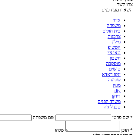
צרו קשר
השארו מעודכנים
איור
משפחה
בית חולים
צרכנות
מילון
קטשופ
טאי צ'י
חשבון
מוסקבה
טושים
ינקו דאדא
שקיעה
מגזין
diy
דיוקן
משרד הפנים
טכנולוגיה
* שם פרטי
שם משפחה
* תוכן
שלחו