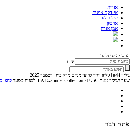
אודות
אינדקס אמנים
שילחו לנו
ארכיון
אמן אורח
הרשמה לניוזלטר
שלח
גיליון #44 | גיליון יחיד לרועי מנחם מרקוביץ | דצמבר 2025
שער הגיליון מאת LA Examiner Collection at USC. לצפיה בשער
לחצו כא
פתח דבר