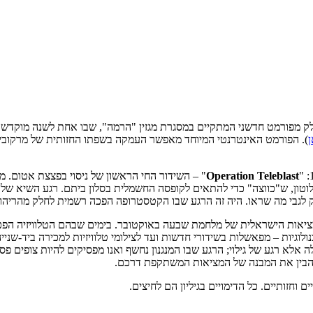
לק מפורמט חדשני המתקיים במסגרת מגזין "הרמה", שבו אחת לשנה מוקדש גי
). הפורמט האינטרנטי המיוחד מאפשר העמקה בשפתו החזותית של מרקוביץ
Operation Teleblast
" – השידור החי הראשון של ניסוי בפצצת אטום. מ
בשעה 9:30 בדיוק, נחשף לעיניהם ההרס של פצצה בעוצמה של 31 קילוטון, ש"כווצה" כדי להתאים לקופסה החשמ
 לגבי מה שראו. היה זה הרגע שבו הקטסטרופה הפכה רשמית לחלק מהריהוט
המציאות הישראלית של מלחמת שבעה באוקטובר. בימים שבהם הטלוויזיה הפ
לוגיות – מפאשלות בשידורי חדשות ועד לצילומי טלוויזיות למכירה ביד-שנ
ה אלא רגע של גילוי; הרגע שבו המנגנון נחשף ואנו מפסיקים להיות צופים פס
להבין את המבנה של המציאות המשתקפת דרכם.
 וחזותיים. כל הדימויים בגיליון הם לחיצים.