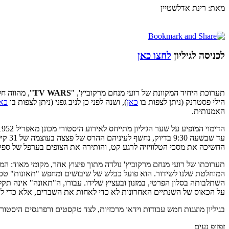
מאת: רינת אדלשטיין
לכניסה לגיליון
לחצו כאן
תערוכת היחיד המקוונת של רועי מנחם מרקוביץ', "
TV WARS
", מהווה ח
הילי פסטרנק (ניתן לצפות בו
כאן
), ושנה לפני כן לניב גפני (ניתן לצפות בו
כאן
האמנותית.
הדימוי המופיע על שער הגיליון מתייחס לאירוע היסטורי מכונן מאפריל 1952: "
עד ש
החשיכה את מסכי הטלוויזיה לרגע קט, והותירה את הצופים בערפל של ספק
תערוכתו של רועי מנחם מרקוביץ' נולדה מתוך פיצוץ אחר, מקומי מאוד: 
המוחלטת שלנו לשידור. הוא פועל כבלש של שיבושים ומחפש "תאונות" טכנו
השתלבותה בסלון הפרטי, במזנון ובעציץ שלידו. עבורו, ה"תאונה" אינה תקל
על הכאוס של השנתיים האחרונות לא כדי לאחות את השברים, אלא כדי 
בגיליון מוצגות חמש עבודות וידאו מרכזיות, לצד טקסטים ורפרנסים היסטוריים
זפזופ נעים