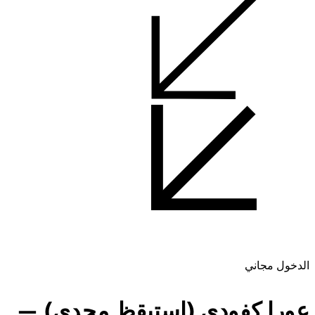
الدخول مجاني
عورا كفودي (استيقظ مجدي) —