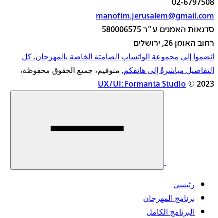
02-6797508
manofim.jerusalem@gmail.com
סדנאות האמנים ע״ר 580006575
רחוב האומן 26, ירושלים
انضموا إلى مجموعة الواتساب الصامتة الخاصة بالمهرجان. كل
التفاصيل مباشرةً إلى هاتفكم.
منوفيم، جميع الحقوق محفوظة،
UX/UI: Formanta Studio
2023 ©
اقرأوا
المزيد
رئيسي
برنامج المهرجان
البرنامج الكامل