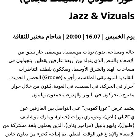
Jazz & Vizuals
يوم الخميس | 16.07 | 20:00 | شاحام مختبر للثقافة
حالة ومساحة، بدون نوتات موسيقية. موسيقى جاز تنبثق من
الإصغاء والنبض الذي يتولد بين أربعة عازفين يقظين. يتجولون في
مساحات الهند والشرق الأوسط، ويفككون بلطف التناظرات
التقليدية للموسيقى الطقسية وأجواء (Groove) الحضور الحديث.
أحرار في الحركة، في الصمت، في العودة. يُبنون من خلال حوار
مفتوح، يتحركون في التوتر والهدوء، يتجمعون ويلينون.
يعتمد عرض “عورا كفودي” على التواصل بين العازفين عوز
يחיئيلي (باص)، وعومري بورات (جيتار)، ومارك موشاييف
(طبول)، وليهو بانييل (مزامير وناي)، الذين يعملون بلغة مشتركة من
الإصغاء والإبداع في الوقت الفعلي. تم إنتاجه كجزء من تعاون خاص