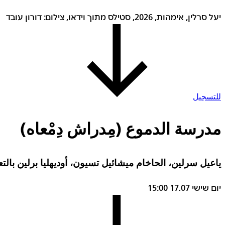
יעל סרלין, אימהות, 2026, סטילס מתוך וידאו, צילום: דורון עובד
للتسجيل
مدرسة الدموع (مِدراش دِمْعاه)
ياعيل سرلين، الحاخام ميشائيل تسيون، أوديهليا برلين بال
יום שישי
17.07
15:00