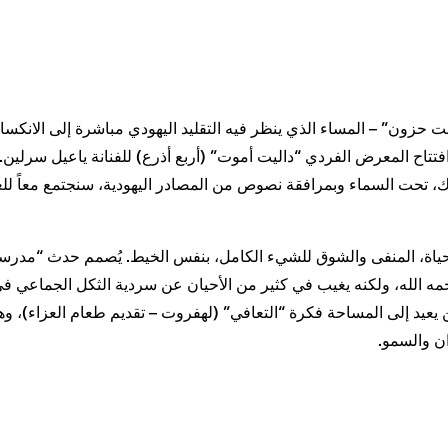
حزون” – المساء الذي ينظر فيه التقليد اليهودي مباشرة إلى الانكسار 
فتتاح المعرض الفردي “داليت أموت” (أربع أذرع) للفنانة ياعيل سرلي
 تحت السماء وبمرافقة نصوص من المصادر اليهودية، سنجتمع معاً لل
حياة، المنفى والشوق للشيء الكامل، بنفس الخيط. يُصمم حدث “مدرس
لله، ولكنه يغيب في كثير من الأحيان عن سردية الثكل الجماعي في إ
عيد إلى المساحة فكرة “التعافي” (لهفروت – تقديم طعام العزاء)، وهو
ان والسمو.