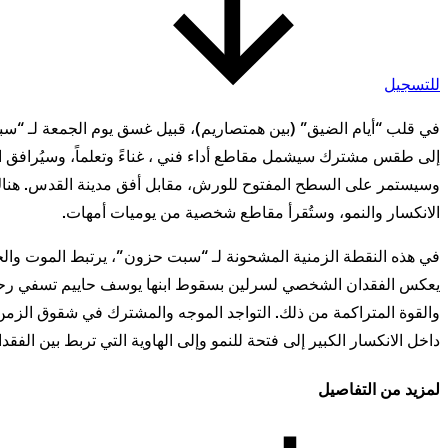
للتسجيل
في قلب “أيام الضيق” (بين همتصاريم)، قبيل غسق يوم الجمعة لـ “سبت 
إلى طقس مشترك سيشمل مقاطع أداء فني ، غناءً وتعلماً، وسيُرافق ا
وسيستمر على السطح المفتوح للورش، مقابل أفق مدينة القدس. هناك،
الانكسار والنمو، وستُقرأ مقاطع شخصية من يوميات أمهات.
في هذه النقطة الزمنية المشحونة لـ “سبت حزون”، يرتبط الموت وال
يعكس الفقدان الشخصي لسرلين بسقوط ابنها يوسف حاييم تسفي رحمه ا
والقوة المتراكمة من ذلك. التواجد الموجه والمشترك في شقوق الزمن ي
داخل الانكسار الكبير إلى فتحة للنمو وإلى الهاوية التي تربط بين الفقد
لمزيد من التفاصيل