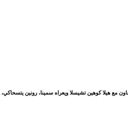
تعاون مع هيلا كوهين تشيسلا ويعراه سمينا، رونين يتسحاكي،