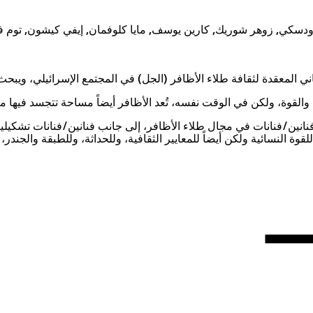
ودسكي, زوهر شوريك, كارين يوسف, مايا كلوفمان, إيفي كيشون, توم 
 المعقدة لثقافة طلاء الأظافر (الجل) في المجتمع الإسرائيلي، ويبحث ف
 والقوة، ولكن في الوقت نفسه، تُعد الأظافر أيضاً مساحة تتجسد فيها مع
نين/فنانات في مجال طلاء الأظافر، إلى جانب فنانين/فنانات تشكيليي
النسائية ولكن أيضاً للمعايير الثقافية، وللحداثة، وللطبقة والجندر،