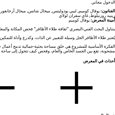
الدخول مجاني
الفنانون:
يوفال كوميم, ليبي بودوليتس, ميخال شاتس, ميخال أرخانغور
رينيه روزنبلوط, غاي سفران لولاي
أمينة المعرض:
يوفال كوميم
يتناول البحث الفني-البصري “ثقافة طلاء الأظافر” فحص المكانة والمعاني
يُعتبر طلاء الأظافر الجل وسيلة للتعبير عن الذات، وكدرع وأداة للتمكين
الفكرة الأساسية للمشروع هي خلق مساحة بحثية-جمالية تدمج أعمال فنا
مشحونة، تقع بين الجسد الخاص والعام، وفحص كيف تتحول إلى ساحة للقوة 
أحداث في المعرض